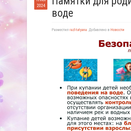
Памятки для роди
10 Июл
2024
воде
Разместил
razl-tatyana
. Добавлено в
Новости