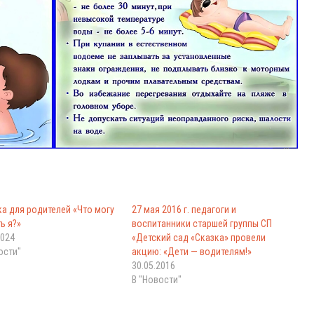
а для родителей «Что могу
27 мая 2016 г. педагоги и
ь я?»
воспитанники старшей группы СП
2024
«Детский сад «Сказка» провели
ости"
акцию: «Дети — водителям!»
30.05.2016
В "Новости"