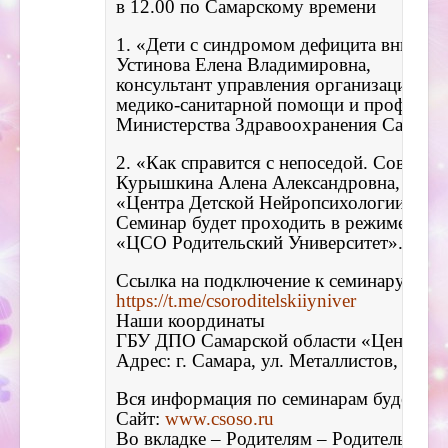
1. «Дети с синдромом дефицита внимани
Устинова Елена Владимировна, 

консультант управления организации ока
медико-санитарной помощи и профилакти
2. «Как справится с непоседой. Советы н
Курышкина Алена Александровна, детски
«Центра Детской Нейропсихологии «Сча
Семинар будет проходить в режиме он-ла
Ссылка на подключение к семинару
https://t.me/csoroditelskiiyniver
Наши координаты
ГБУ ДПО Самарской области «Центр сп
Вся информация по семинарам будет ра
Сайт: 
www.csoso.ru
Во вкладке – Родителям – Родительские