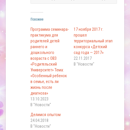
Похожее
Программа семинара-
17 ноября 2017 г.
практикума для
прошел
родителей детей
территориальный этап
раннего и
конкурса «Детский
дошкольного
сад года — 2017»
возраста с ОВЗ
22.11.2017
«Родительский
В "Новости"
Университет» Тема:
«Особенный ребенок
в семье, есть ли
жизнь после
диагноза»
13.10.2023
В "Новости"
Делимся опытом
24.04.2018
В "Новости"