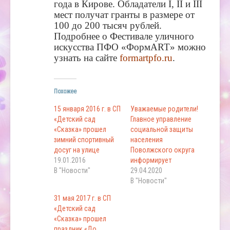
года в Кирове. Обладатели I, II и III
мест получат гранты в размере от
100 до 200 тысяч рублей.
Подробнее о Фестивале уличного
искусства ПФО «ФормART» можно
узнать на сайте
formartpfo.ru
.
Похожее
15 января 2016 г. в СП
Уважаемые родители!
«Детский сад
Главное управление
«Сказка» прошел
социальной защиты
зимний спортивный
населения
досуг на улице
Поволжского округа
19.01.2016
информирует
В "Новости"
29.04.2020
В "Новости"
31 мая 2017 г. в СП
«Детский сад
«Сказка» прошел
праздник «До