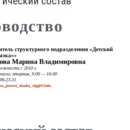
гический состав
оводство
итель структурного подразделения «Детский
азка»»
ова Марина Владимировна
лжности с 2010 г.
часы: вторник, 9:00 — 16:00
998-23-31
oo_prosvet_skazka_vlg@63edu.