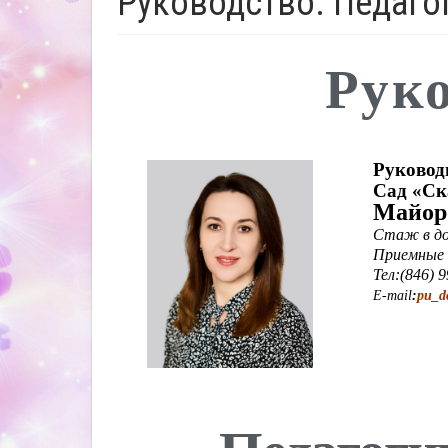
Руководство. Педаго
Рук
Руковод
Сад «Ск
Майор
Стаж в до
Приемные 
Тел:(846) 
E-mail
:
pu_d