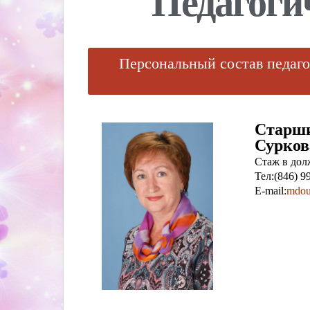
Педагоги
Персональный состав педаго
Старши
Сурков
Стаж в долж
Тел:(846) 9
E-mail:
mdou