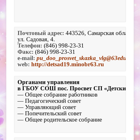
Почтовый адрес:
443526, Самарская область, В
ул. Садовая, 4.
Телефон:
 (846) 998-23-31
Факс:
(846) 998-23-31
e-mail:
pu_doo_prosvet_skazka_vlg@63edu.ru
web:
http://detsad19.minobr63.ru
Органами управления
в ГБОУ СОШ пос. Просвет СП «Детский сад
— Общее собрание работников
— Педагогический совет
— Управляющий совет
— Попечительский совет
— Общее родительское собрание
