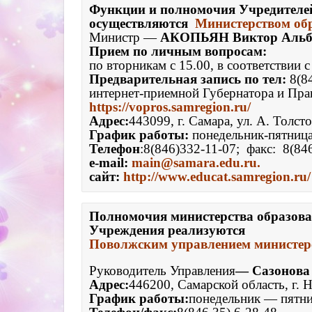
Функции и полномочия Учредителей
осуществляются  
Министерством об
Министр —
 АКОПЬЯН Виктор Альб
Предварительная запись по тел: 
8(8
интернет-приемной Губернатора и Прав
https://vopros.samregion.ru/
Адрес:
График работы:
Телефон
e-mail:
сайт: 
http://www.educat.samregion.ru/
Полномочия министерства образован
Учреждения реализуются
Поволжским управлением министерс
Руководитель Управления
— Сазонова
Адрес:
446200, Самарской область, г. 
График работы:
понедельник — пятни