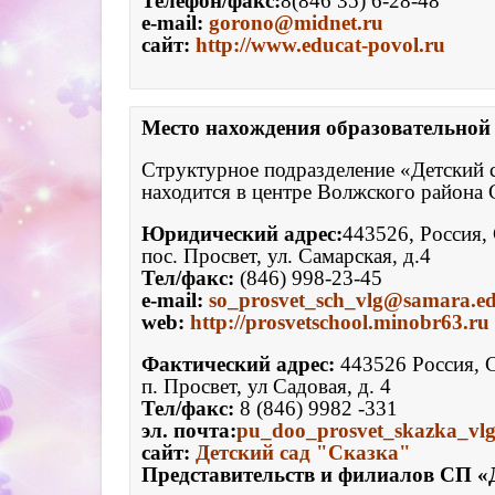
Телефон/факс:
8(846 35) 6-28-48
e-mail: 
gorono@midnet.ru
сайт:
http://www.educat-povol.ru
Место нахождения образовательной 
Структурное подразделение «Детский 
находится в центре Волжского района 
Юридический адрес:
443526, Россия, 
пос. Просвет, ул. Самарская, д.4
Тел/факс: 
(846) 998-23-45
e-mail: 
so_prosvet_sch_vlg@samara.ed
web: 
http://prosvetschool.minobr63.ru
Фактический адрес: 
443526 Россия, С
п. Просвет, ул Садовая, д. 4
Тел/факс: 
эл. почта:
pu_doo_prosvet_skazka_vl
сайт: 
Детский сад "Сказка"
Представительств и филиалов СП «Д