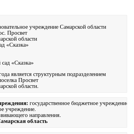
овательное учреждение Самарской области 

с. Просвет 

рской области 

ад «Сказка»
 сад «Сказка»
года является структурным подразделением 

селка Просвет 

арской области.
реждения: 
государственное бюджетное учреждение.
звивающего направления.
Самарская область